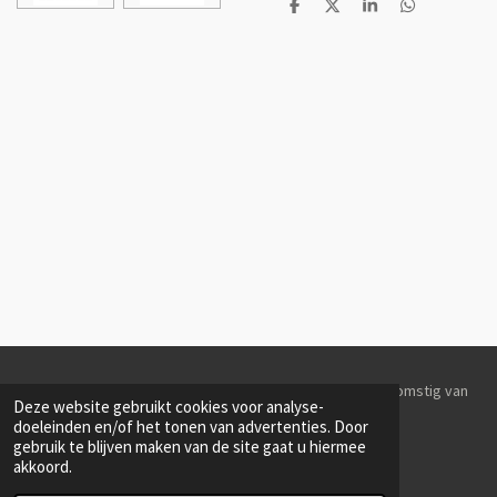
D
D
S
D
e
e
h
e
l
e
a
l
e
l
r
e
n
e
n
Alle afbeeldingen op deze website zijn rechtenvrij en afkomstig van
Deze website gebruikt cookies voor analyse-
Freepik
.
doeleinden en/of het tonen van advertenties. Door
gebruik te blijven maken van de site gaat u hiermee
Ondernemingsnummer/BTW nummer: BE0776.995.041
akkoord.
© 2021 - 2026 Meester Warre