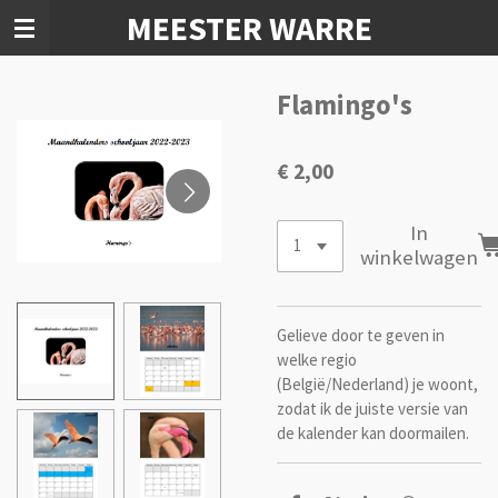
MEESTER WARRE
Ga
direct
naar
de
Flamingo's
hoofdinhoud
€ 2,00
In
winkelwagen
Gelieve door te geven in
welke regio
(België/Nederland) je woont,
zodat ik de juiste versie van
de kalender kan doormailen.